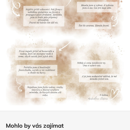
a
j
í
t
?
HLEDAT
Z
á
Mohlo by vás zajímat
p