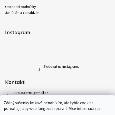
a
Obchodní podmínky
t
Jak fotím a co nabízím
í
Instagram
Sledovat na Instagramu
Kontakt
karolin.cerna
@
email.cz
+420 608 042 031
Žádný sušenky ke kávě nenabízím, ale tyhle cookies
https://www.facebook.com/karolina.cerna.photography/
pomáhají, aby web fungoval správně. Více informací
zde
.
/karolina_cerna_photography/