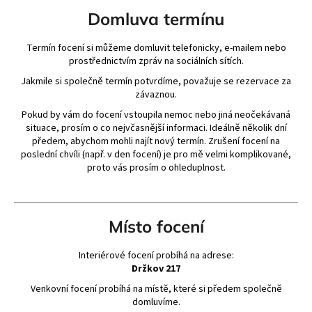
a
Domluva termínu
j
Termín focení si můžeme domluvit telefonicky, e-mailem nebo
í
prostřednictvím zpráv na sociálních sítích.
t
Jakmile si společně termín potvrdíme, považuje se rezervace za
?
závaznou.
Pokud by vám do focení vstoupila nemoc nebo jiná neočekávaná
situace, prosím o co nejvčasnější informaci. Ideálně několik dní
předem, abychom mohli najít nový termín. Zrušení focení na
poslední chvíli (např. v den focení) je pro mě velmi komplikované,
HLEDAT
proto vás prosím o ohleduplnost.
Místo focení
Interiérové focení probíhá na adrese:
Držkov 217
Venkovní focení probíhá na místě, které si předem společně
domluvíme.