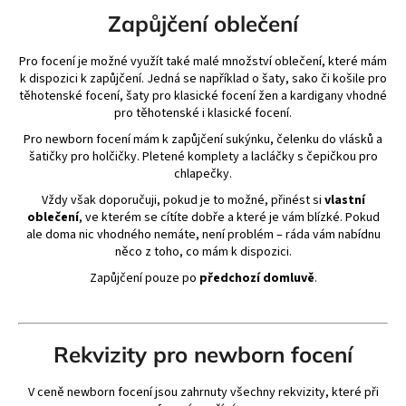
Zapůjčení oblečení
Pro focení je možné využít také malé množství oblečení, které mám
k dispozici k zapůjčení. Jedná se například o šaty, sako či košile pro
těhotenské focení, šaty pro klasické focení žen a kardigany vhodné
pro těhotenské i klasické focení.
Pro newborn focení mám k zapůjčení sukýnku, čelenku do vlásků a
šatičky pro holčičky. Pletené komplety a lacláčky s čepičkou pro
chlapečky.
Vždy však doporučuji, pokud je to možné, přinést si
vlastní
oblečení
, ve kterém se cítíte dobře a které je vám blízké. Pokud
ale doma nic vhodného nemáte, není problém – ráda vám nabídnu
něco z toho, co mám k dispozici.
Zapůjčení pouze po
předchozí domluvě
.
Rekvizity pro newborn focení
V ceně newborn focení jsou zahrnuty všechny rekvizity, které při