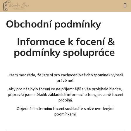
K
Přejít
M
na
o
obsah
Zpět
Zpět
š
Obchodní podmínky
í
C
k
Informace k focení &
o
p
podmínky spolupráce
o
t
ř
Jsem moc ráda, že jste si pro zachycení vašich vzpomínek vybrali
e
právě mě.
b
Aby pro nás bylo focení co nejpříjemnější a vše probíhalo hladce,
u
připravila jsem několik základních informací o tom, jak u mě focení
j
probíhá.
e
Objednáním termínu focení souhlasíte s níže uvedenými
t
podmínkami.
e
n