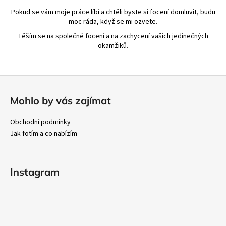
Pokud se vám moje práce líbí a chtěli byste si focení domluvit, budu
moc ráda, když se mi ozvete.
Těším se na společné focení a na zachycení vašich jedinečných
okamžiků.
Z
á
Mohlo by vás zajímat
p
a
Obchodní podmínky
t
Jak fotím a co nabízím
í
Instagram