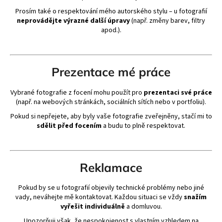
Prosím také o respektování mého autorského stylu – u fotografií
neprovádějte výrazné další úpravy
(např. změny barev, filtry
apod.).
Prezentace mé práce
Vybrané fotografie z focení mohu použít pro
prezentaci své práce
(např. na webových stránkách, sociálních sítích nebo v portfoliu).
Pokud si nepřejete, aby byly vaše fotografie zveřejněny, stačí mi to
sdělit před focením
a budu to plně respektovat.
Reklamace
Pokud by se u fotografií objevily technické problémy nebo jiné
vady, neváhejte mě kontaktovat. Každou situaci se vždy
snažím
vyřešit individuálně
a domluvou.
Upozorňuji však, že nespokojenost s vlastním vzhledem na