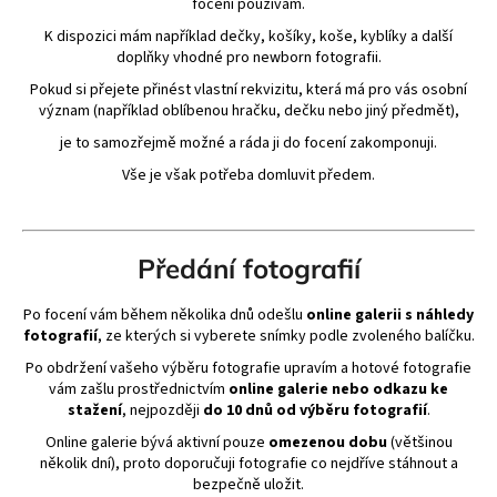
focení používám.
K dispozici mám například dečky, košíky, koše, kyblíky a další
doplňky vhodné pro newborn fotografii.
Pokud si přejete přinést vlastní rekvizitu, která má pro vás osobní
význam (například oblíbenou hračku, dečku nebo jiný předmět),
je to samozřejmě možné a ráda ji do focení zakomponuji.
Vše je však potřeba domluvit předem.
Předání fotografií
Po focení vám během několika dnů odešlu
online galerii s náhledy
fotografií
, ze kterých si vyberete snímky podle zvoleného balíčku.
Po obdržení vašeho výběru fotografie upravím a hotové fotografie
vám zašlu prostřednictvím
online galerie nebo odkazu ke
stažení
, nejpozději
do 10 dnů od výběru fotografií
.
Online galerie bývá aktivní pouze
omezenou dobu
(většinou
několik dní), proto doporučuji fotografie co nejdříve stáhnout a
bezpečně uložit.