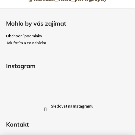
Z
á
Mohlo by vás zajímat
p
a
Obchodní podmínky
t
Jak fotím a co nabízím
í
Instagram
Sledovat na Instagramu
Kontakt