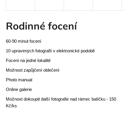
a
j
í
Rodinné focení
t
?
60-90 minut focení
10 upravených fotografií v elektronické podobě
Focení na jedné lokalitě
HLEDAT
Možnost zapůjčení oblečení
Photo manual
Online galerie
Možnost dokoupit další fotografie nad rámec balíčku - 150
Kč/ks