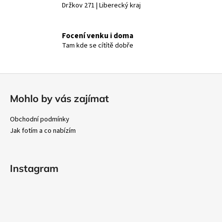
Držkov 271 | Liberecký kraj
Focení venku i doma
Tam kde se cítítě dobře
Z
á
Mohlo by vás zajímat
p
a
Obchodní podmínky
t
Jak fotím a co nabízím
í
Instagram